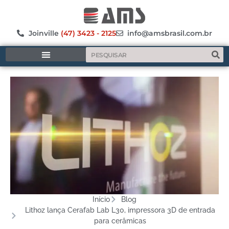
Joinville
(47) 3423 - 2125
info@amsbrasil.com.br
MANUFATURA ADITIVA
Início
Blog
Lithoz lança Cerafab Lab L30, impressora 3D de entrada
para cerâmicas