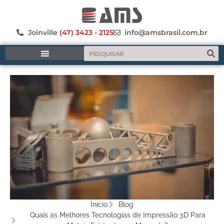
Joinville
(47) 3423 - 2125
info@amsbrasil.com.br
MANUFATURA ADITIVA
Início
Blog
Quais as Melhores Tecnologias de Impressão 3D Para