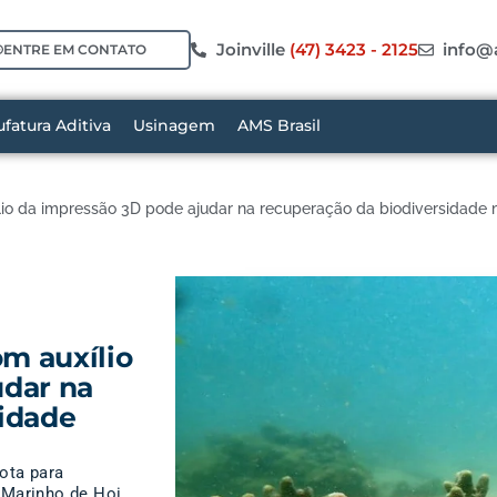
Joinville
(47) 3423 - 2125
info@
ENTRE EM CONTATO
fatura Aditiva
Usinagem
AMS Brasil
ílio da impressão 3D pode ajudar na recuperação da biodiversidade
om auxílio
udar na
sidade
ota para
e Marinho de Hoi