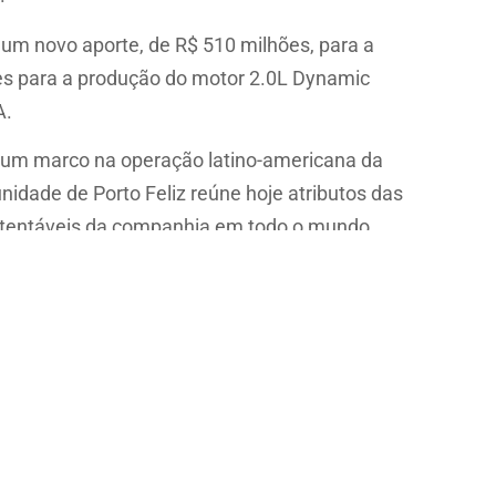
 um novo aporte, de R$ 510 milhões, para a
s para a produção do motor 2.0L Dynamic
A.
e um marco na operação latino-americana da
nidade de Porto Feliz reúne hoje atributos das
stentáveis da companhia em todo o mundo.
 AMS Brasil:
amsbrasil.com.br/blog
S SUGERIDOS: