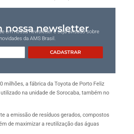
 nossa newsletter
e em nossa newsletter e seja avisado sobre
 novidades da AMS Brasil.
CADASTRAR
0 milhões, a fábrica da Toyota de Porto Feliz
 utilizado na unidade de Sorocaba, também no
nte a emissão de resíduos gerados, compostos
lém de maximizar a reutilização das águas
.