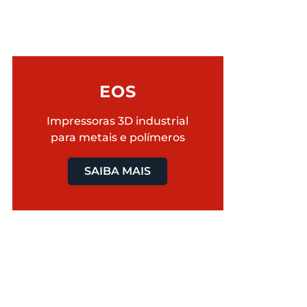
EOS
Impressoras 3D industrial
para metais e polímeros
SAIBA MAIS