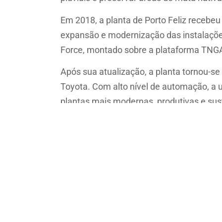
Em 2018, a planta de Porto Feliz recebeu
expansão e modernização das instalaçõe
Force, montado sobre a plataforma TNG
Após sua atualização, a planta tornou-s
Toyota. Com alto nível de automação, a u
plantas mais modernas, produtivas e su
Fique por dentro das notícias do blog da
Fontes:
Motorshow
e
Usinagem Brasil
Compartilhe em suas redes sociais
ARTIGO