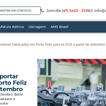
Joinville
(47) 3423 - 2125
info@
ENTRE EM CONTATO
fatura Aditiva
Usinagem
AMS Brasil
motores fabricados em Porto Feliz para os EUA a partir de setembro
portar
rto Feliz
setembro
setembro deste
passará a
orte-