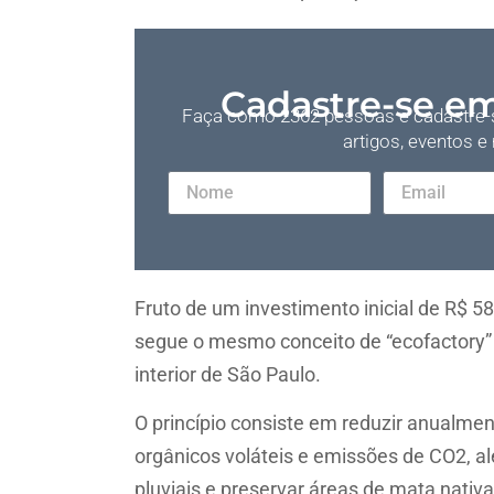
Cadastre-se em
Faça como 2362 pessoas e cadastre-s
artigos, eventos e
Fruto de um investimento inicial de R$ 58
segue o mesmo conceito de “ecofactory”
interior de São Paulo.
O princípio consiste em reduzir anualme
orgânicos voláteis e emissões de CO2, a
pluviais e preservar áreas de mata nativa