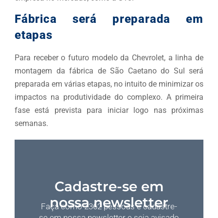
Fábrica será preparada em
etapas
Para receber o futuro modelo da Chevrolet, a linha de
montagem da fábrica de São Caetano do Sul será
preparada em várias etapas, no intuito de minimizar os
impactos na produtividade do complexo. A primeira
fase está prevista para iniciar logo nas próximas
semanas.
Cadastre-se em
nossa newsletter
Faça como 2362 pessoas e cadastre-
se em nossa newsletter e seja avisado